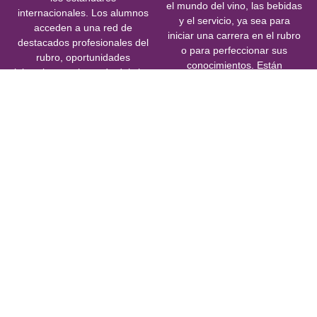
el mundo del vino, las bebidas
internacionales. Los alumnos
y el servicio, ya sea para
acceden a una red de
iniciar una carrera en el rubro
destacados profesionales del
o para perfeccionar sus
rubro, oportunidades
conocimientos. Están
laborales en el mundo del vino
especialmente pensados para
y la hospitalidad, y
amantes del vino,
certificaciones reconocidas
trabajadores del área
que abren puertas tanto en
gastronómica, hotelera o
Chile como en el extranjero
turística, y para quienes
buscan desarrollarse en la
industria con una certificación
de alto nivel
Contactar Ahora